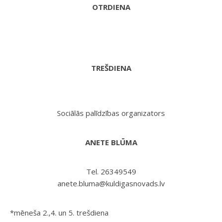
OTRDIENA
TREŠDIENA
Sociālās palīdzības organizators
ANETE BLŪMA
Tel. 26349549
anete.bluma@kuldigasnovads.lv
*mēneša 2.,4. un 5. trešdiena