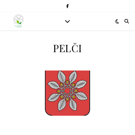
PELČI