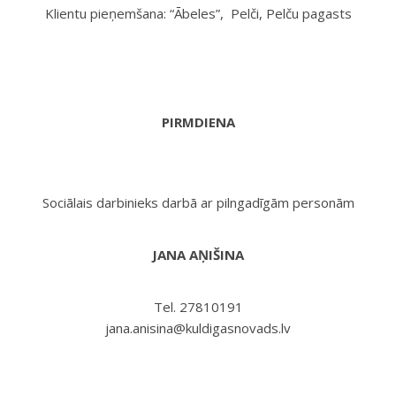
Klientu pieņemšana: “Ābeles”, Pelči, Pelču pagasts
PIRMDIENA
Sociālais darbinieks darbā ar pilngadīgām personām
JANA AŅIŠINA
Tel. 27810191
jana.anisina@kuldigasnovads.lv