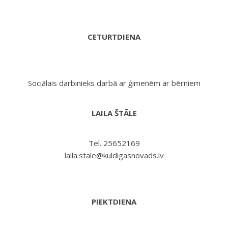
CETURTDIENA
Sociālais darbinieks darbā ar ģimenēm ar bērniem
LAILA ŠTĀLE
Tel. 25652169
laila.stale@kuldigasnovads.lv
PIEKTDIENA