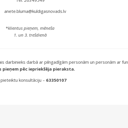
Tel. 26349549
anete.bluma@kuldigasnovads.lv
*
klientus pieņem, mēneša
1. un 3. trešdienā
lais darbinieks darbā ar pilngadīgām personām un personām ar fu
s pieņem pēc iepriekšēja pieraksta.
 pieteiktu konsultāciju –
63350107