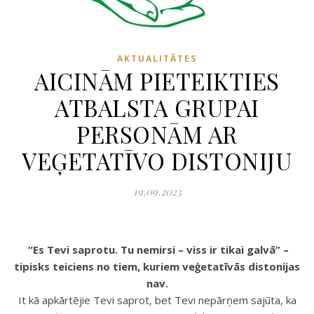
AKTUALITĀTES
AICINĀM PIETEIKTIES
ATBALSTA GRUPAI
PERSONĀM AR
VEĢETATĪVO DISTONIJU
19.09.2023
“Es Tevi saprotu. Tu nemirsi – viss ir tikai galvā” –
tipisks teiciens no tiem, kuriem veģetatīvās distonijas
nav.
It kā apkārtējie Tevi saprot, bet Tevi nepārņem sajūta, ka