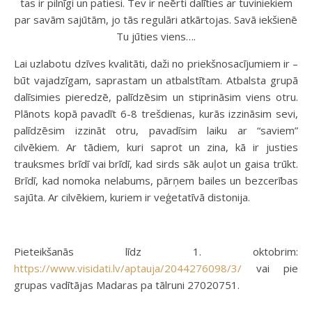
tas ir pilnīgi un patiesi. Tev ir neērti dalīties ar tuviniekiem
par savām sajūtām, jo tās regulāri atkārtojas. Savā iekšienē
Tu jūties viens….
Lai uzlabotu dzīves kvalitāti, daži no priekšnosacījumiem ir –
būt vajadzīgam, saprastam un atbalstītam. Atbalsta grupā
dalīsimies pieredzē, palīdzēsim un stiprināsim viens otru.
Plānots kopā pavadīt 6-8 trešdienas, kurās izzināsim sevi,
palīdzēsim izzināt otru, pavadīsim laiku ar “saviem”
cilvēkiem. Ar tādiem, kuri saprot un zina, kā ir justies
trauksmes brīdī vai brīdī, kad sirds sāk auļot un gaisa trūkt.
Brīdī, kad nomoka nelabums, pārņem bailes un bezcerības
sajūta. Ar cilvēkiem, kuriem ir veģetatīvā distonija.
Pieteikšanās līdz 1. oktobrim:
https://www.visidati.lv/aptauja/2044276098/3/
vai pie
grupas vadītājas Madaras pa tālruni 27020751.