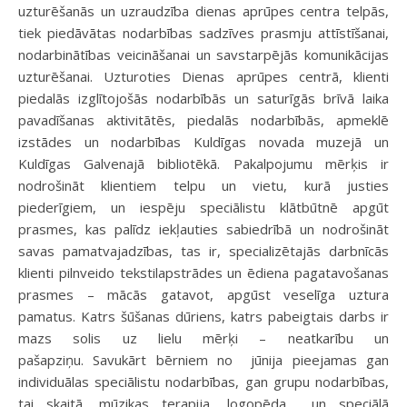
uzturēšanās un uzraudzība dienas aprūpes centra telpās,
tiek piedāvātas nodarbības sadzīves prasmju attīstīšanai,
nodarbinātības veicināšanai un savstarpējās komunikācijas
uzturēšanai. Uzturoties Dienas aprūpes centrā, klienti
piedalās izglītojošās nodarbībās un saturīgās brīvā laika
pavadīšanas aktivitātēs, piedalās nodarbībās, apmeklē
izstādes un nodarbības Kuldīgas novada muzejā un
Kuldīgas Galvenajā bibliotēkā. Pakalpojumu mērķis ir
nodrošināt klientiem telpu un vietu, kurā justies
piederīgiem, un iespēju speciālistu klātbūtnē apgūt
prasmes, kas palīdz iekļauties sabiedrībā un nodrošināt
savas pamatvajadzības, tas ir, specializētajās darbnīcās
klienti pilnveido tekstilapstrādes un ēdiena pagatavošanas
prasmes – mācās gatavot, apgūst veselīga uztura
pamatus. Katrs šūšanas dūriens, katrs pabeigtais darbs ir
mazs solis uz lielu mērķi – neatkarību un
pašapziņu. Savukārt bērniem no jūnija pieejamas gan
individuālas speciālistu nodarbības, gan grupu nodarbības,
tai skaitā, mūzikas terapija, logopēda un speciālā