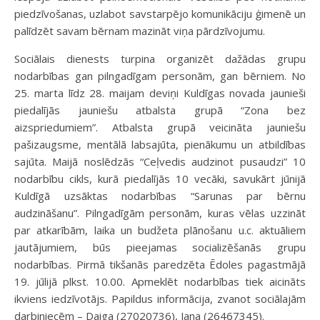
piedzīvošanas, uzlabot savstarpējo komunikāciju ģimenē un
palīdzēt savam bērnam mazināt viņa pārdzīvojumu.
Sociālais dienests turpina organizēt dažādas grupu
nodarbības gan pilngadīgam personām, gan bērniem. No
25. marta līdz 28. maijam deviņi Kuldīgas novada jaunieši
piedalījās jauniešu atbalsta grupā “Zona bez
aizspriedumiem”. Atbalsta grupā veicināta jauniešu
pašizaugsme, mentālā labsajūta, pienākumu un atbildības
sajūta. Maijā noslēdzās “Ceļvedis audzinot pusaudzi” 10
nodarbību cikls, kurā piedalījās 10 vecāki, savukārt jūnijā
Kuldīgā uzsāktas nodarbības “Sarunas par bērnu
audzināšanu”. Pilngadīgām personām, kuras vēlas uzzināt
par atkarībām, laika un budžeta plānošanu u.c. aktuāliem
jautājumiem, būs pieejamas socializēšanās grupu
nodarbības. Pirmā tikšanās paredzēta Ēdoles pagastmājā
19. jūlijā plkst. 10.00. Apmeklēt nodarbības tiek aicināts
ikviens iedzīvotājs. Papildus informācija, zvanot sociālajām
darbiniecēm – Daiga (27020736), Jana (26467345).